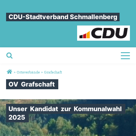
CDU-Stadtverband Schmallenberg
Toggl
Sie sind hier
»
Ortsverbände
»
Grafschaft
OV
Grafschaft
Unser
Kandidat
zur
Kommunalwahl
2025