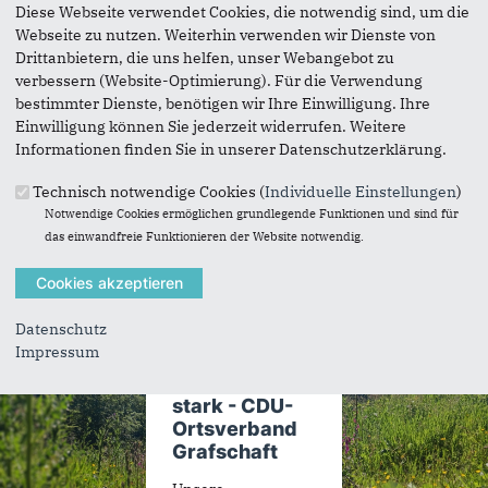
mehr Infos
Diese Webseite verwendet Cookies, die notwendig sind, um die
Webseite zu nutzen. Weiterhin verwenden wir Dienste von
Drittanbietern, die uns helfen, unser Webangebot zu
verbessern (Website-Optimierung). Für die Verwendung
bestimmter Dienste, benötigen wir Ihre Einwilligung. Ihre
Gemeinsam
stark:
CDU-Ortsverband
Einwilligung können Sie jederzeit widerrufen. Weitere
Grafschaft
-
Unser
Programm
Informationen finden Sie in unserer Datenschutzerklärung.
Technisch notwendige Cookies (
Individuelle Einstellungen
)
Notwendige Cookies ermöglichen grundlegende Funktionen und sind für
das einwandfreie Funktionieren der Website notwendig.
Datenschutz
Impressum
Gemeinsam
stark - CDU-
Ortsverband
Grafschaft